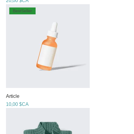
Prix
20,00 $CA
BestSeller
Article
Prix
10,00 $CA